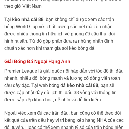
theo giờ Việt Nam.
Tại
kèo nhà cái 88
, bạn không chỉ được xem các trận
bóng World Cup với chất lượng sắc nét mà còn nhận
được nhiều thông tin hữu ích về phong độ cầu thủ, đội
hình ra sân. Từ đó góp phần đưa ra những nhận định
chuẩn xác hơn khi tham gia soi kèo bóng đá.
Giải Bóng Đá Ngoại Hạng Anh
Premier League là giải quốc nội hấp dẫn với tốc độ thi đấu
nhanh, nhiều đội bóng mạnh và lượng cổ động viên toàn
cầu dày đặc. Tại web bóng đá
kèo nhà cái 88
, bạn sẽ
được cập nhật đầy đủ lịch thi đấu 38 vòng với thông tin
được sắp xếp khoa học, dễ nhìn và dễ tìm kiếm.
Ngoài việc xem đủ các trận đấu, bạn cũng có thể theo dõi
kết quả của trận đấu hay vị trí bảng xếp hạng NHA của các
đội tuyển. Hoặc có thể xem nhanh tỷ số của trận bóng hiện