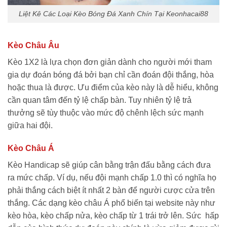
Liệt Kê Các Loại Kèo Bóng Đá Xanh Chín Tại Keonhacai88
Kèo Châu Âu
Kèo 1X2 là lựa chọn đơn giản dành cho người mới tham
gia dự đoán bóng đá bởi bạn chỉ cần đoán đội thắng, hòa
hoặc thua là được. Ưu điểm của kèo này là dễ hiểu, không
cần quan tâm đến tỷ lệ chấp bàn. Tuy nhiên tỷ lệ trả
thưởng sẽ tùy thuộc vào mức độ chênh lệch sức mạnh
giữa hai đội.
Kèo Châu Á
Kèo Handicap sẽ giúp cân bằng trận đấu bằng cách đưa
ra mức chấp. Ví dụ, nếu đội mạnh chấp 1.0 thì có nghĩa họ
phải thắng cách biệt ít nhất 2 bàn để người cược cửa trên
thắng. Các dạng kèo châu Á phổ biến tại website này như
kèo hòa, kèo chấp nửa, kèo chấp từ 1 trái trở lên. Sức hấp