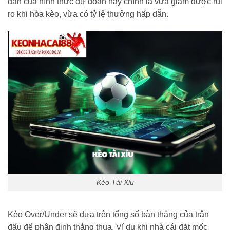
dẫn của hình thức dự đoán này chính là vừa giảm được rủi
ro khi hòa kèo, vừa có tỷ lệ thưởng hấp dẫn.
Kèo Tài Xỉu
Kèo Over/Under sẽ dựa trên tổng số bàn thắng của trận
đấu để phân định thắng thua. Ví dụ khi nhà cái đặt mốc