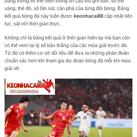
bảng thông tin thể hiện thông tin cầu thủ ghi bàn, số thẻ
vàng, thẻ đỏ, số lần sút, cản phá của từng đội bóng. Bảng
kết quả bóng đá này luôn được
keonhacai88
cập nhật liên
tục, sát với thời gian thực.
Không chỉ là bảng kết quả ở thời gian hiện tại mà bạn còn
có thể xem lại tỷ số bàn thắng của các mùa giải trước đó.
Từ đó có thêm cơ sở dữ liệu để đưa ra những phán đoán
chuẩn xác hơn khi tham gia dự đoán bóng đá mỗi khi mùa
giải về.