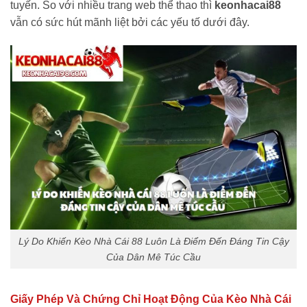
tuyến. So với nhiều trang web thể thao thì
keonhacai88
vẫn có sức hút mãnh liệt bởi các yếu tố dưới đây.
Lý Do Khiến Kèo Nhà Cái 88 Luôn Là Điểm Đến Đáng Tin Cậy
Của Dân Mê Túc Cầu
Giấy Phép Và Chứng Chỉ Hoạt Động Của Kèo Nhà Cái