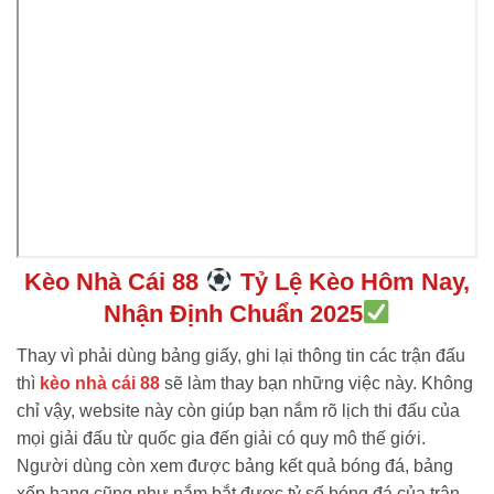
Kèo Nhà Cái 88
Tỷ Lệ Kèo Hôm Nay,
Nhận Định Chuẩn 2025
Thay vì phải dùng bảng giấy, ghi lại thông tin các trận đấu
thì
kèo nhà cái 88
sẽ làm thay bạn những việc này. Không
chỉ vậy, website này còn giúp bạn nắm rõ lịch thi đấu của
mọi giải đấu từ quốc gia đến giải có quy mô thế giới.
Người dùng còn xem được bảng kết quả bóng đá, bảng
xếp hạng cũng như nắm bắt được tỷ số bóng đá của trận