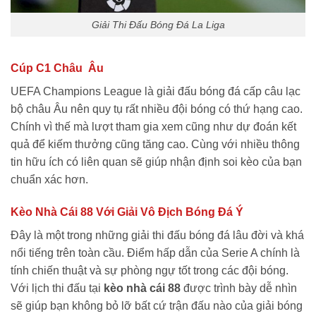
Giải Thi Đấu Bóng Đá La Liga
Cúp C1 Châu Âu
UEFA Champions League là giải đấu bóng đá cấp câu lạc
bộ châu Âu nên quy tụ rất nhiều đội bóng có thứ hạng cao.
Chính vì thế mà lượt tham gia xem cũng như dự đoán kết
quả để kiếm thưởng cũng tăng cao. Cùng với nhiều thông
tin hữu ích có liên quan sẽ giúp nhận định soi kèo của bạn
chuẩn xác hơn.
Kèo Nhà Cái 88 Với Giải Vô Địch Bóng Đá Ý
Đây là một trong những giải thi đấu bóng đá lâu đời và khá
nổi tiếng trên toàn cầu. Điểm hấp dẫn của Serie A chính là
tính chiến thuật và sự phòng ngự tốt trong các đội bóng.
Với lịch thi đấu tại
kèo nhà cái 88
được trình bày dễ nhìn
sẽ giúp bạn không bỏ lỡ bất cứ trận đấu nào của giải bóng