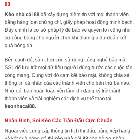
88
Kèo nhà cái 88
đã xây dựng niềm tin với mọi thành viên
bằng hàng loạt chứng chỉ, giấy phép hoạt động minh bạch.
Đây chính là cơ sở pháp lý để bảo vệ quyền lợi cũng như
sự công bằng cho người chơi khi tham gia dự đoán kết
quả bóng đá.
Bên cạnh đó, sân chơi còn sử dụng công nghệ bảo mật
SSL để lưu trữ mọi dữ liệu người dùng trước các cuộc tấn
công mạng. Cùng với đó cam kết bảo mật, không chia sẻ
thông tin cá nhân của các thành viên cho bên thứ ba nào.
Nhờ đó, bạn hoàn toàn yên tâm khi đăng ký trở thành
thành viên và trải nghiệm các dịch vụ thể thao tại
keonhacai88
.
Nhận Định, Soi Kèo Các Trận Đấu Cực Chuẩn
Ngoài việc cung cấp thông tin lịch thi đấu, bảng xếp hạng
và kết quả bóng đá thì
kèo nhà cái 88
còn hỗ trợ nhận