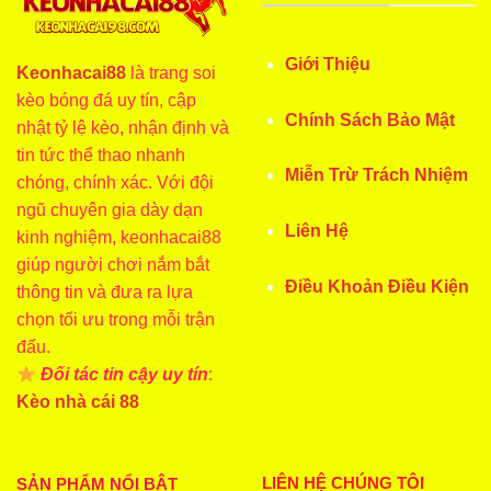
Giới Thiệu
Keonhacai88
là trang soi
kèo bóng đá uy tín, cập
Chính Sách Bảo Mật
nhật tỷ lệ kèo, nhận định và
tin tức thể thao nhanh
Miễn Trừ Trách Nhiệm
chóng, chính xác. Với đội
ngũ chuyên gia dày dạn
Liên Hệ
kinh nghiệm, keonhacai88
giúp người chơi nắm bắt
Điều Khoản Điều Kiện
thông tin và đưa ra lựa
chọn tối ưu trong mỗi trận
đấu.
Đối tác tin cậy uy tín
:
Kèo nhà cái 88
SẢN PHẨM NỔI BẬT
LIÊN HỆ CHÚNG TÔI