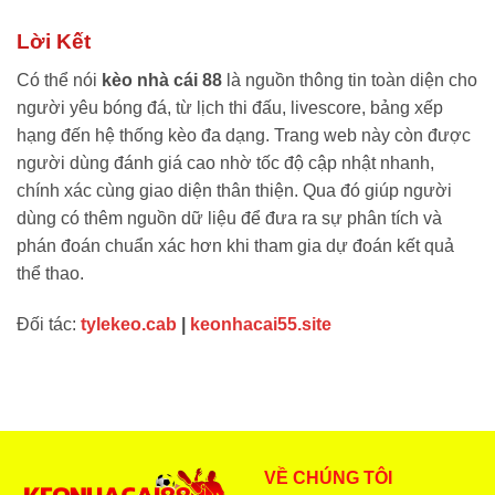
Lời Kết
Có thể nói
kèo nhà cái 88
là nguồn thông tin toàn diện cho
người yêu bóng đá, từ lịch thi đấu, livescore, bảng xếp
hạng đến hệ thống kèo đa dạng. Trang web này còn được
người dùng đánh giá cao nhờ tốc độ cập nhật nhanh,
chính xác cùng giao diện thân thiện. Qua đó giúp người
dùng có thêm nguồn dữ liệu để đưa ra sự phân tích và
phán đoán chuẩn xác hơn khi tham gia dự đoán kết quả
thể thao.
Đối tác:
tylekeo.cab
|
keonhacai55.site
VỀ CHÚNG TÔI