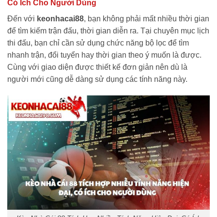
Có Ích Cho Người Dùng
Đến với
keonhacai88
, bạn không phải mất nhiều thời gian
để tìm kiếm trận đấu, thời gian diễn ra. Tại chuyên mục lịch
thi đấu, bạn chỉ cần sử dụng chức năng bộ lọc để tìm
nhanh trận, đổi tuyển hay thời gian theo ý muốn là được.
Cùng với giao diện được thiết kế đơn giản nên dù là
người mới cũng dễ dàng sử dụng các tính năng này.