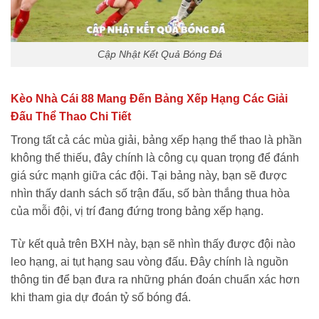
Cập Nhật Kết Quả Bóng Đá
Kèo Nhà Cái 88 Mang Đến Bảng Xếp Hạng Các Giải
Đấu Thể Thao Chi Tiết
Trong tất cả các mùa giải, bảng xếp hạng thể thao là phần
không thể thiếu, đây chính là công cụ quan trọng để đánh
giá sức mạnh giữa các đội. Tại bảng này, bạn sẽ được
nhìn thấy danh sách số trận đấu, số bàn thắng thua hòa
của mỗi đội, vị trí đang đứng trong bảng xếp hạng.
Từ kết quả trên BXH này, bạn sẽ nhìn thấy được đội nào
leo hạng, ai tụt hạng sau vòng đấu. Đây chính là nguồn
thông tin để bạn đưa ra những phán đoán chuẩn xác hơn
khi tham gia dự đoán tỷ số bóng đá.