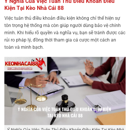
Ý Nghĩa Của Việc Tuân Thủ Điều Khoản Điều
Kiện Tại
Kèo Nhà Cái 88
Việc tuân thủ điều khoản điều kiện không chỉ thể hiện sự
tôn trọng hệ thống mà còn giúp người dùng bảo vệ chính
mình. Khi hiểu rõ quyền và nghĩa vụ, bạn sẽ tránh được các
rủi ro pháp lý, đồng thời tham gia cá cược một cách an
toàn và minh bạch.
Ý Nghĩa Của Việc Tuân Thủ Điều Khoản Điều Kiện Tại Kèo Nhà