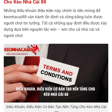
Cho
Kèo Nhà Cái 88
Những điều khoản điều kiện này chính là nền móng để
keonhacai88 vận hành ổn định và công bằng luôn được
người chơi tin tưởng. Tất cả những quy định đều được xây
dựng dựa trên nguyên tắc win – win cho cả nhà cái và
người chơi.
Điều Khoản, Điều Kiện Cơ Bản Tạo Nền Tảng Cho Kèo Nhà Cái