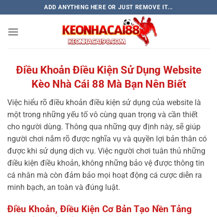
Skip
ADD ANYTHING HERE OR JUST REMOVE IT...
to
content
Điều Khoản Điều Kiện Sử Dụng Website
Kèo Nhà Cái 88
Mà Bạn Nên Biết
Việc hiểu rõ điều khoản điều kiện sử dụng của website là
một trong những yếu tố vô cùng quan trọng và cần thiết
cho người dùng. Thông qua những quy định này, sẽ giúp
người chơi nắm rõ được nghĩa vụ và quyền lợi bản thân có
được khi sử dụng dịch vụ. Việc người chơi tuân thủ những
điều kiện điều khoản, không những bảo vệ được thông tin
cá nhân mà còn đảm bảo mọi hoạt động cá cược diễn ra
minh bạch, an toàn và đúng luật.
Điều Khoản, Điều Kiện Cơ Bản Tạo Nền Tảng