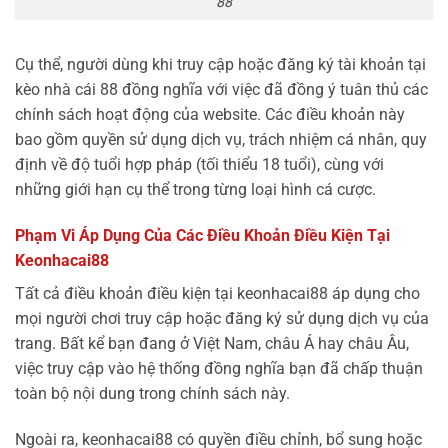
88
Cụ thể, người dùng khi truy cập hoặc đăng ký tài khoản tại
kèo nhà cái 88 đồng nghĩa với việc đã đồng ý tuân thủ các
chính sách hoạt động của website. Các điều khoản này
bao gồm quyền sử dụng dịch vụ, trách nhiệm cá nhân, quy
định về độ tuổi hợp pháp (tối thiểu 18 tuổi), cùng với
những giới hạn cụ thể trong từng loại hình cá cược.
Phạm Vi Áp Dụng Của Các Điều Khoản Điều Kiện Tại
Keonhacai88
Tất cả điều khoản điều kiện tại keonhacai88 áp dụng cho
mọi người chơi truy cập hoặc đăng ký sử dụng dịch vụ của
trang. Bất kể bạn đang ở Việt Nam, châu Á hay châu Âu,
việc truy cập vào hệ thống đồng nghĩa bạn đã chấp thuận
toàn bộ nội dung trong chính sách này.
Ngoài ra, keonhacai88 có quyền điều chỉnh, bổ sung hoặc