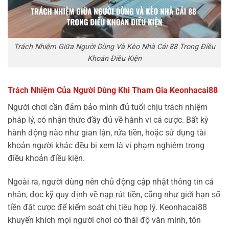
Trách Nhiệm Giữa Người Dùng Và Kèo Nhà Cái 88 Trong Điều
Khoản Điều Kiện
Trách Nhiệm Của Người Dùng Khi Tham Gia
Keonhacai88
Người chơi cần đảm bảo mình đủ tuổi chịu trách nhiệm
pháp lý, có nhận thức đầy đủ về hành vi cá cược. Bất kỳ
hành động nào như gian lận, rửa tiền, hoặc sử dụng tài
khoản người khác đều bị xem là vi phạm nghiêm trọng
điều khoản điều kiện.
Ngoài ra, người dùng nên chủ động cập nhật thông tin cá
nhân, đọc kỹ quy định về nạp rút tiền, cũng như giới hạn số
tiền đặt cược để kiểm soát chi tiêu hợp lý. Keonhacai88
khuyến khích mọi người chơi có thái độ văn minh, tôn