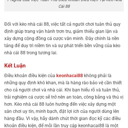
Cái 88
Đối với kèo nhà cái 88, việc tất cả người chơi tuân thủ quy
định giúp trang vận hành trơn tru, giảm thiểu gian lận và
xây dựng cộng đồng cá cược văn minh. Đây chính là nền
tảng để duy trì niềm tin và sự phát triển bền vững của kèo
nhà cái 88 trong tương lai.
Kết Luận
Điều khoản điều kiện của
keonhacai88
không phải là
những quy định khô khan, mà là hàng rào bảo vệ cần thiết
cho cả người chơi và nhà cái. Khi bạn hiểu rõ và tuân thủ,
trải nghiệm cá cược sẽ trở nên an toàn, công bằng và thú vị
hơn. Kèo nhà cái 88 luôn hướng đến việc xây dựng một
sân chơi uy tín, minh bạch, đặt lợi ích của người dùng lên
hàng đầu. Vì vậy, hãy dành chút thời gian đọc kỹ các điều
khoản điều kiện, để mỗi lần truy cập keonhacai88 là một